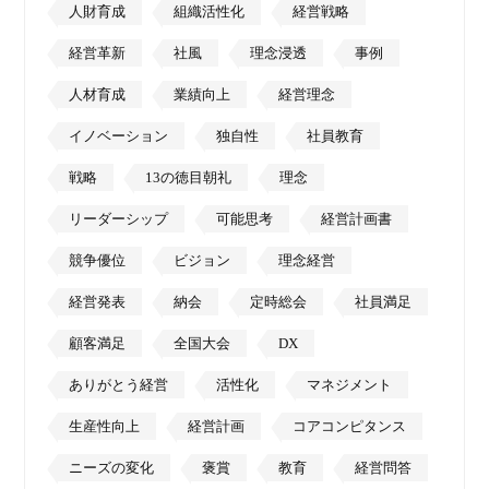
人財育成
組織活性化
経営戦略
経営革新
社風
理念浸透
事例
人材育成
業績向上
経営理念
イノベーション
独自性
社員教育
戦略
13の徳目朝礼
理念
リーダーシップ
可能思考
経営計画書
競争優位
ビジョン
理念経営
経営発表
納会
定時総会
社員満足
顧客満足
全国大会
DX
ありがとう経営
活性化
マネジメント
生産性向上
経営計画
コアコンピタンス
ニーズの変化
褒賞
教育
経営問答