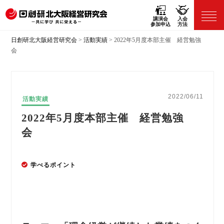
講演会
入会
参加申込
方法
日創研北大阪経営研究会
>
活動実績
>
2022年5月度本部主催 経営勉強
会
2022/06/11
活動実績
2022年5月度本部主催 経営勉強
会
学べるポイント