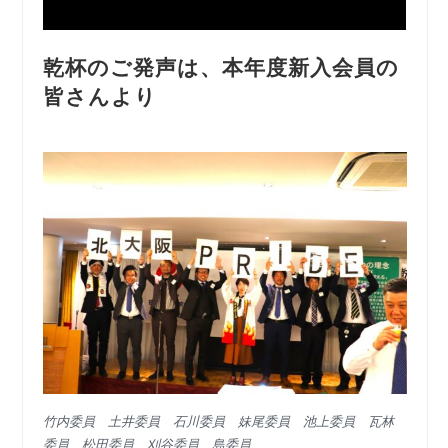
乾杯のご発声は、本年度新入会員の
皆さんより
竹内委員 土井委員 石川委員 妹尾委員 池上委員 瓦林
委員 松田委員 刈谷委員 島委員