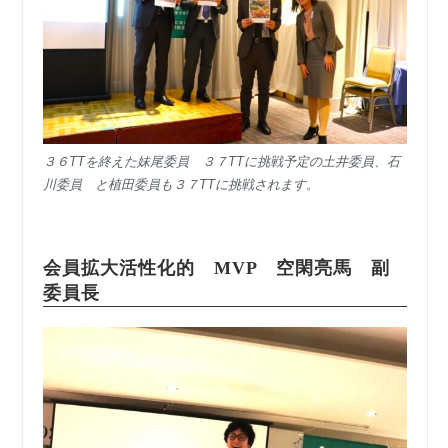
３６TTを終えた妹尾委員 ３７TTに挑戦予定の土井委員、石
川委員 と植田委員も３７TTに挑戦されます。
会員拡大活性化的 MVP 空閑亮馬 副
委員長