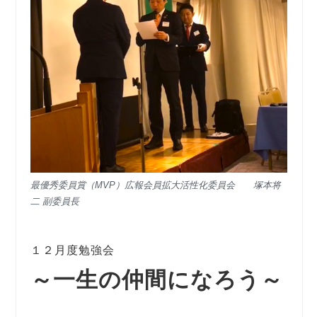
最優秀委員賞（MVP）広報会員拡大活性化委員会 塚本将
二
副委員長
１２月度勉強会
～一生の仲間になろう～