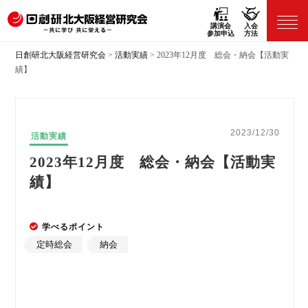
講演会
入会
参加申込
方法
日創研北大阪経営研究会
>
活動実績
>
2023年12月度 総会・納会【活動実
績】
2023/12/30
活動実績
2023年12月度 総会・納会【活動実
績】
学べるポイント
定時総会
納会