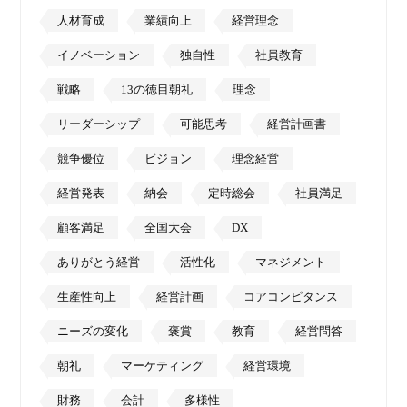
人材育成
業績向上
経営理念
イノベーション
独自性
社員教育
戦略
13の徳目朝礼
理念
リーダーシップ
可能思考
経営計画書
競争優位
ビジョン
理念経営
経営発表
納会
定時総会
社員満足
顧客満足
全国大会
DX
ありがとう経営
活性化
マネジメント
生産性向上
経営計画
コアコンピタンス
ニーズの変化
褒賞
教育
経営問答
朝礼
マーケティング
経営環境
財務
会計
多様性