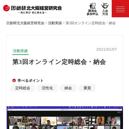
講演会
入会
参加申込
方法
日創研北大阪経営研究会
>
活動実績
>
第3回オンライン定時総会・納会
2021/01/07
活動実績
第3回オンライン定時総会・納会
学べるポイント
定時総会
活性化
納会
褒賞