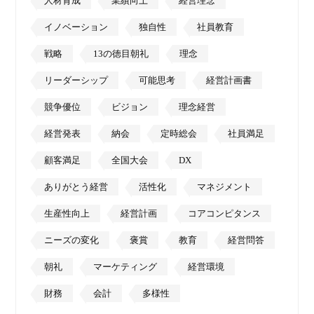
人材育成
業績向上
経営理念
イノベーション
独自性
社員教育
戦略
13の徳目朝礼
理念
リーダーシップ
可能思考
経営計画書
競争優位
ビジョン
理念経営
経営発表
納会
定時総会
社員満足
顧客満足
全国大会
DX
ありがとう経営
活性化
マネジメント
生産性向上
経営計画
コアコンピタンス
ニーズの変化
褒賞
教育
経営問答
朝礼
マーケティング
経営環境
財務
会計
多様性