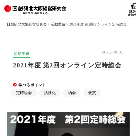
講演
参加
日創研北大阪経営研究会
>
活動実績
>
2021年度 第2回オンライン定時総会
2021/09/01
活動実績
2021年度 第2回オンライン定時総会
学べるポイント
定時総会
活性化
納会
褒賞