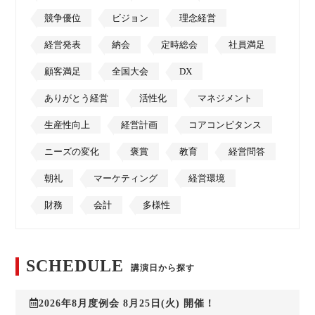
競争優位
ビジョン
理念経営
経営発表
納会
定時総会
社員満足
顧客満足
全国大会
DX
ありがとう経営
活性化
マネジメント
生産性向上
経営計画
コアコンピタンス
ニーズの変化
褒賞
教育
経営問答
朝礼
マーケティング
経営環境
財務
会計
多様性
SCHEDULE
講演日から探す
2026年8月度例会 8月25日(火) 開催！