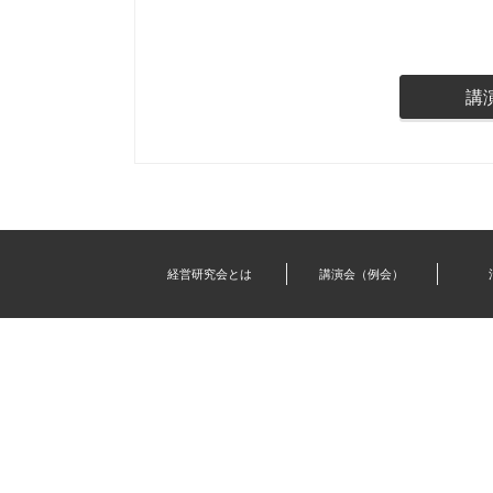
講
経営研究会とは
講演会（例会）