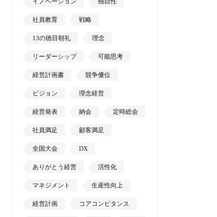
イノベーション
独自性
社員教育
戦略
13の徳目朝礼
理念
リーダーシップ
可能思考
経営計画書
競争優位
ビジョン
理念経営
経営発表
納会
定時総会
社員満足
顧客満足
全国大会
DX
ありがとう経営
活性化
マネジメント
生産性向上
経営計画
コアコンピタンス