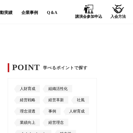
動実績
企業事例
Q＆A
講演会
参加申込
入会
方法
POINT
学べるポイントで探す
人財育成
組織活性化
経営戦略
経営革新
社風
理念浸透
事例
人材育成
業績向上
経営理念